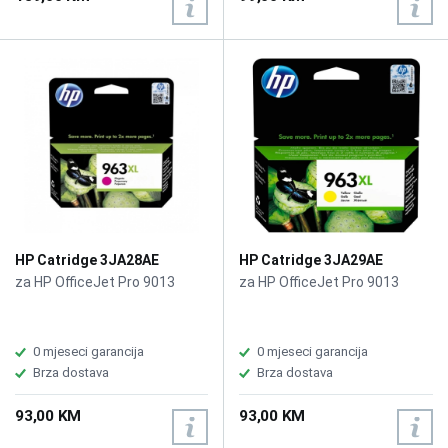
HP Catridge 3JA28AE
HP Catridge 3JA29AE
No.963XL Magenta
No.963XL Yellow
za HP OfficeJet Pro 9013
za HP OfficeJet Pro 9013
0 mjeseci garancija
0 mjeseci garancija
Brza dostava
Brza dostava
93,00 KM
93,00 KM