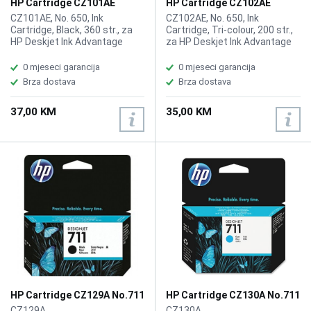
HP Cartridge CZ101AE
HP Cartridge CZ102AE
No.650 Black
No.650 Color
CZ101AE, No. 650, Ink
CZ102AE, No. 650, Ink
Cartridge, Black, 360 str., za
Cartridge, Tri-colour, 200 str.,
HP Deskjet Ink Advantage
za HP Deskjet Ink Advantage
2515 and 2515 e-All-in-One
2515 and 2515 e-All-in-One
Printers
Printers
0 mjeseci garancija
0 mjeseci garancija
Brza dostava
Brza dostava
37,00 KM
35,00 KM
HP Cartridge CZ129A No.711
HP Cartridge CZ130A No.711
Black
Cyan
CZ129A
CZ130A