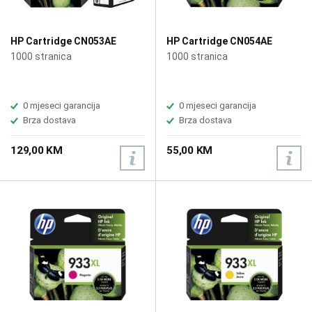
HP Cartridge CN053AE
HP Cartridge CN054AE
No.932XL Black
No.933XL Cyan
1000 stranica
1000 stranica
0 mjeseci garancija
0 mjeseci garancija
Brza dostava
Brza dostava
129,00 KM
55,00 KM