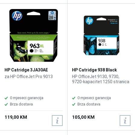
HP Catridge 3JA30AE
HP Catridge 938 Black
No.963XL Black
za HP OfficeJet Pro 9013
HP OfficeJet 9130, 9730,
9720-kapacitet 1250 stranica
0 mjeseci garancija
0 mjeseci garancija
Brza dostava
Brza dostava
119,00 KM
105,00 KM