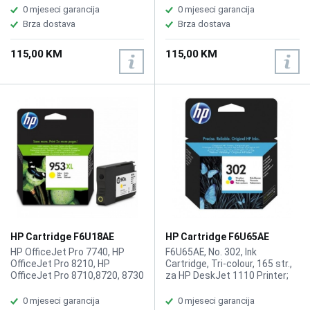
0 mjeseci garancija
0 mjeseci garancija
Brza dostava
Brza dostava
115,00 KM
115,00 KM
HP Cartridge F6U18AE
HP Cartridge F6U65AE
953XL Yellow
No.302 Color
HP OfficeJet Pro 7740, HP
F6U65AE, No. 302, Ink
OfficeJet Pro 8210, HP
Cartridge, Tri-colour, 165 str.,
OfficeJet Pro 8710,8720, 8730
za HP DeskJet 1110 Printer;
1600str.
HP DeskJet 2130 Printer, HP
DeskJet 3630 All-in-One
0 mjeseci garancija
0 mjeseci garancija