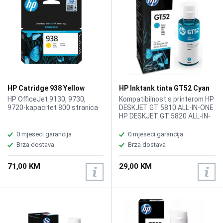
HP Catridge 938 Yellow
HP Inktank tinta GT52 Cyan
HP OfficeJet 9130, 9730,
Kompatibilnost s printerom HP
9720-kapacitet 800 stranica
DESKJET GT 5810 ALL-IN-ONE
HP DESKJET GT 5820 ALL-IN-
ONE, 8000 str.
0 mjeseci garancija
0 mjeseci garancija
Brza dostava
Brza dostava
71,00 KM
29,00 KM