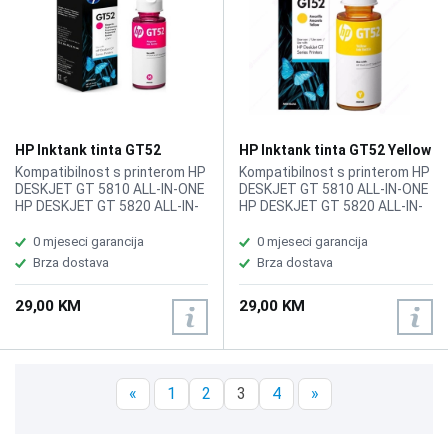
HP Inktank tinta GT52
HP Inktank tinta GT52 Yellow
Magenta
Kompatibilnost s printerom HP
Kompatibilnost s printerom HP
DESKJET GT 5810 ALL-IN-ONE
DESKJET GT 5810 ALL-IN-ONE
HP DESKJET GT 5820 ALL-IN-
HP DESKJET GT 5820 ALL-IN-
ONE, 8000 str.
ONE, 8000 str.
0 mjeseci garancija
0 mjeseci garancija
Brza dostava
Brza dostava
29,00 KM
29,00 KM
«
1
2
3
4
»