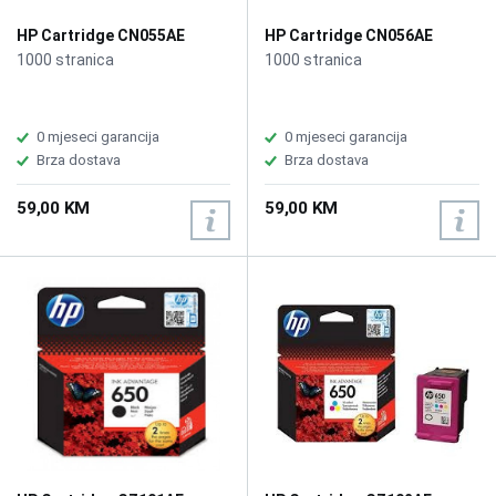
HP Cartridge CN055AE
HP Cartridge CN056AE
No.933XL Magenta
No.933XL Yellow
1000 stranica
1000 stranica
0 mjeseci garancija
0 mjeseci garancija
Brza dostava
Brza dostava
59,00 KM
59,00 KM