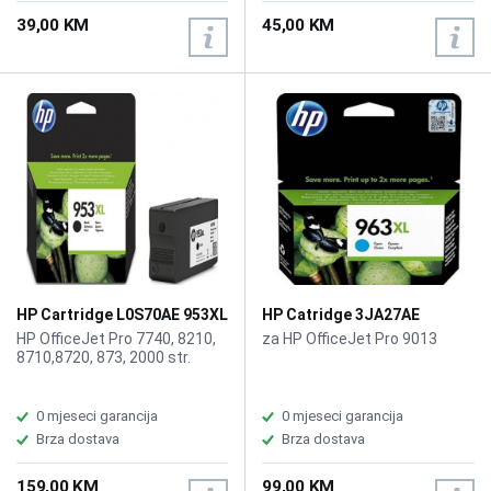
Printer
Printer
39,00 KM
45,00 KM
HP Cartridge L0S70AE 953XL
HP Catridge 3JA27AE
Black
No.963XL Cyan
HP OfficeJet Pro 7740, 8210,
za HP OfficeJet Pro 9013
8710,8720, 873, 2000 str.
0 mjeseci garancija
0 mjeseci garancija
Brza dostava
Brza dostava
159,00 KM
99,00 KM