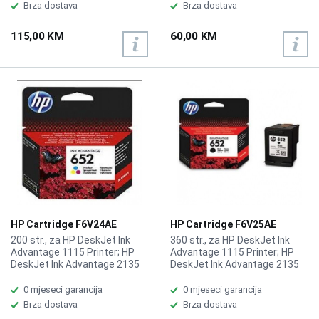
Printer; HP OfficeJet 3830 All-
Brza dostava
Brza dostava
in-One Printer, HP OfficeJet
4650, HP Envy 4520
115,00 KM
60,00 KM
HP Cartridge F6V24AE
HP Cartridge F6V25AE
No.652 Color
No.652 Black
200 str., za HP DeskJet Ink
360 str., za HP DeskJet Ink
Advantage 1115 Printer; HP
Advantage 1115 Printer; HP
DeskJet Ink Advantage 2135
DeskJet Ink Advantage 2135
All-in-One Printer; HP DeskJet
All-in-One Printer; HP DeskJet
Ink Advantage 3635 All-in-One
Ink Advantage 3635 All-in-One
0 mjeseci garancija
0 mjeseci garancija
Printer; HP DeskJet Ink
Printer; HP DeskJet Ink
Brza dostava
Brza dostava
Advantage 3835 All-in-One
Advantage 3835 All-in-One