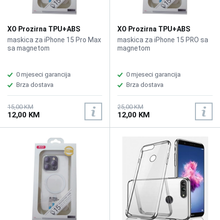
XO Prozirna TPU+ABS
XO Prozirna TPU+ABS
maskica iPhone 15 Pro Max
maskica iPhone 15 Pro sa
maskica za iPhone 15 Pro Max
maskica za iPhone 15 PRO sa
sa magnetom
magnetom
sa magnetom
magnetom
0 mjeseci garancija
0 mjeseci garancija
Brza dostava
Brza dostava
15,00 KM
25,00 KM
12,00 KM
12,00 KM