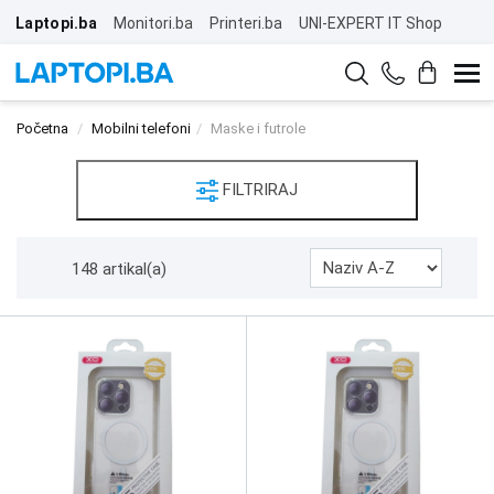
Laptopi.ba
Monitori.ba
Printeri.ba
UNI-EXPERT IT Shop
Početna
Mobilni telefoni
Maske i futrole
FILTRIRAJ
148 artikal(a)