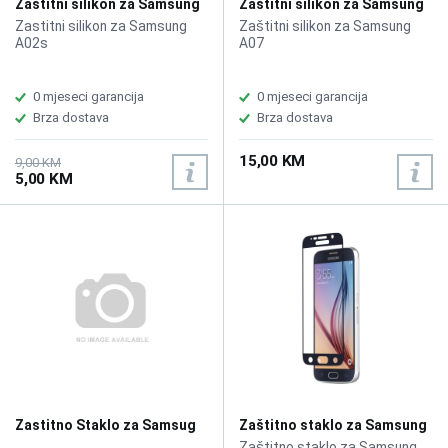
Zaštitni silikon za Samsung
Zaštitni silikon za Samsung
A02s
A07 sa Ringom
Zastitni silikon za Samsung
Zaštitni silikon za Samsung
A02s
A07
0 mjeseci garancija
0 mjeseci garancija
Brza dostava
Brza dostava
15,00 KM
9,00 KM
5,00 KM
Zastitno Staklo za Samsug
Zaštitno staklo za Samsung
J6 Plus
S6
Zaštitno staklo za Samsung