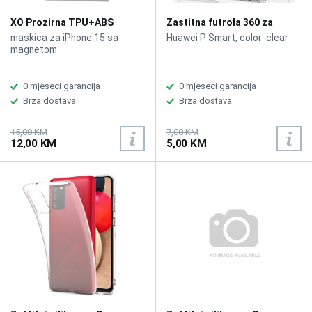
XO Prozirna TPU+ABS
Zastitna futrola 360 za
maskica iPhone 15 sa
Huawei P Smart
maskica za iPhone 15 sa
Huawei P Smart, color: clear
magnetom
magnetom
0 mjeseci garancija
0 mjeseci garancija
Brza dostava
Brza dostava
15,00 KM
7,00 KM
12,00 KM
5,00 KM