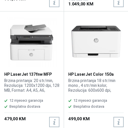
1.049,00 KM
HP LaserJet 137fnw MFP
HP LaserJet Color 150a
Wireless Printer 4ZB84A
4ZB94A printer
Brzina printanja: 20 str/min,
Brzina printanja 18 str/min
Rezolucija: 1200x1200 dpi, 128
mono , 4 str/min kolor,
MB, Format: A4, A5, A6,
Rezolucija: 600x600 dpi,
Funkcije: Printer, Skener, Kopir,
Funkcije: Printer, Kompatibilno
Fax, Povezivost: USB 2.0, Wi-Fi,
sa Toner HP 117A Black
12 mjeseci garancija
12 mjeseci garancija
Mjesečni ciklus: 10 000 str.
W2070A, HP 117A Cyan
Besplatna dostava
Besplatna dostava
Toner: 106A.
W2071A, HP 117A Yellow
W2072A, HP 117A W2073A.
479,00 KM
499,00 KM