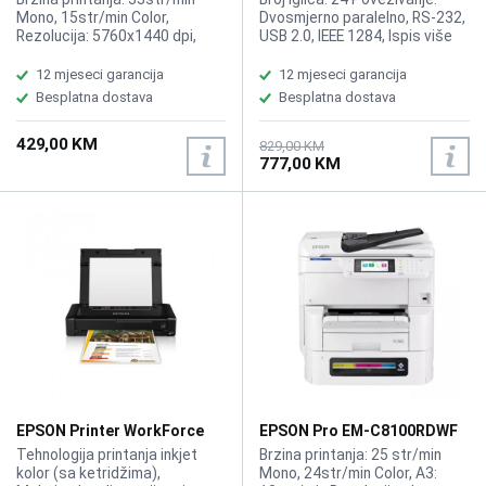
Mono, 15str/min Color,
Dvosmjerno paralelno, RS-232,
Rezolucija: 5760x1440 dpi,
USB 2.0, IEEE 1284, Ispis više
Funkcije: Printer, Kopir, Skener,
kopija: 6+1 kopija Papir:
Kompatibilno sa EPSON tinta
Pojedinacni list naprijed,
12 mjeseci garancija
12 mjeseci garancija
103
Beskrajni papir naprijed, Izlaz
Besplatna dostava
Besplatna dostava
papira naprijed i straga
Debljina papira Multi Part 0,12
429,00 KM
mm - 0,53 mm Debljina papira
829,00 KM
777,00 KM
Pojedinacni list 0,065 mm -
0,19 mm" Beskrajan papir: Da
Tabela znakova:PCAPTEC,
PC437, PC708, PC720, PC850,
PC858, PC864, PCAR864, ISO-
8859-15, Roman 8, Italic"
Dimenzije: 384? x 280 x 203
mm Težina: 7,8kg Garancija: 12
mjeseci Brzina printanja:
HighSpeed-Draft: 480 cpi: 10
Znakova/s, Draft: 360 cpi: 10
Znakova/s, LQ: 120 cpi: 10
Znakova/s, Ultra Speed-Draft:
540 cpi: 10 Znakova/s"
Dodatne informacije:
EPSON Printer WorkForce
EPSON Pro EM-C8100RDWF
prosjecno vrijeme izmedu
WF-100W Mobile
MFP A3 Printer
Tehnologija printanja inkjet
Brzina printanja: 25 str/min
stope kvarova od 35.000 sati
kolor (sa ketridžima),
Mono, 24str/min Color, A3: