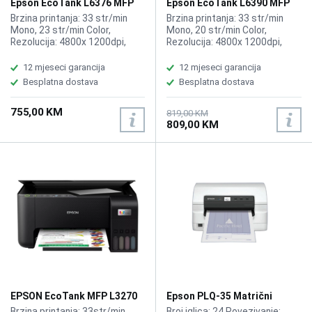
Epson EcoTank L6376 MFP
Epson EcoTank L6390 MFP
Wireless Printer
Wireless Printer
Brzina printanja: 33 str/min
Brzina printanja: 33 str/min
Mono, 23 str/min Color,
Mono, 20 str/min Color,
Rezolucija: 4800x 1200dpi,
Rezolucija: 4800x 1200dpi,
Funkcije: Printer, Kopir, Skener,
Funkcije: Printer, Kopir, Skener,
ADF, Kompatibilno sa EPSON
Fax, ADF, Kompatibilno sa
12 mjeseci garancija
12 mjeseci garancija
tinta 101 EcoTank Black, 101
EPSON tinta 101 EcoTank
Besplatna dostava
Besplatna dostava
EcoTank Cyan, 101 EcoTank
Black, 101 EcoTank Cyan, 101
Magenta, 101 EcoTank Yellow
EcoTank Magenta, 101
755,00 KM
EcoTank Yellow
819,00 KM
809,00 KM
EPSON EcoTank MFP L3270
Epson PLQ-35 Matrični
printer
printer
Brzina printanja: 33str/min
Broj iglica: 24 Povezivanje: