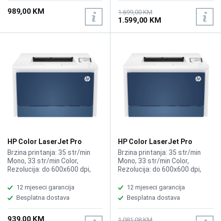
989,00 KM
1.699,00 KM
1.599,00 KM
HP Color LaserJet Pro
HP Color LaserJet Pro
Printer 4203dn
Printer 4203dw
Brzina printanja: 35 str/min
Brzina printanja: 35 str/min
Mono, 33 str/min Color,
Mono, 33 str/min Color,
Rezolucija: do 600x600 dpi,
Rezolucija: do 600x600 dpi,
Funkcije: Printer, ADF-50
Funkcije: Printer, ADF-50
stranica, Kompatibilno sa HP
stranica, Kompatibilno sa HP
12 mjeseci garancija
12 mjeseci garancija
toner 230A
toner 230A
Besplatna dostava
Besplatna dostava
939,00 KM
1.081,08 KM