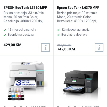
EPSON EcoTank L3560 MFP
Epson EcoTank L6370 MFP
Wireless Printer
Wireless Printer
Brzina printanja: 33 str/min
Brzina printanja: 33 str/min
Mono, 20 str/min Color,
Mono, 20 str/min Color,
Rezolucija: 4800x1200 dpi,
Rezolucija: 4800x 1200dpi,
Funkcije: Printer, Kopir, Skener,
Funkcije: Printer, Kopir, Skener,
Kompatibilno sa EPSON tinta
ADF, Kompatibilno sa EPSON
12 mjeseci garancija
12 mjeseci garancija
103 EcoTank Black, 103
tinta 101 EcoTank Black, 101
Besplatna dostava
Besplatna dostava
EcoTank Cyan, 103 EcoTank
EcoTank Cyan, 101 EcoTank
Magenta, 103 EcoTank Yellow
Magenta, 101 EcoTank Yellow
429,00 KM
769,00 KM
749,00 KM