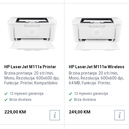
HP LaserJet M111a Printer
HP LaserJet M111w Wireless
7MD67A
Printer 7MD68A
Brzina printanja: 20 str/min,
Brzina printanja: 20 str/min,
Mono, Rezolucija: 600x600 dpi,
Mono, Rezolucija: 600x600 dpi,
Funkcije: Printer, Kompatibilno
64 MB, Funkcije: Printer,
sa HP 150A (975 str)
Kompatibilno sa HP toner 150A
Black
12 mjeseci garancija
12 mjeseci garancija
Brza dostava
Brza dostava
229,00 KM
249,00 KM