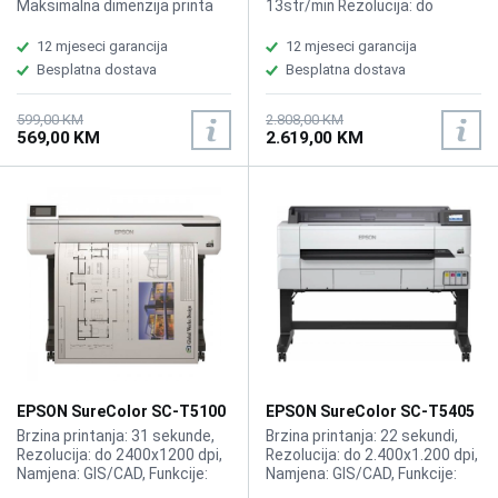
Maksimalna dimenzija printa
13str/min Rezolucija: do
A4, USB, WiFi , WiFi Direkt,
4800x1200 dpi, Funkcije:
Rezolucija printanja do 5760 x
Printer, Kopir, Skener, Fax.
12 mjeseci garancija
12 mjeseci garancija
1440 dpi, Inicijalne tinte/toner
Besplatna dostava
Besplatna dostava
Bk za 200 strana, CMY za 250
strana, Papiri do 300 g/m,
Pigmentna tinta; Punjiva
599,00 KM
2.808,00 KM
569,00 KM
2.619,00 KM
baterija, preko USB-a ili
adaptera , obim printa na
punom kapacitetu baterije:
100 cb stranica i 50 stranica u
coloru Garancija: 1 godina
EPSON SureColor SC-T5100
EPSON SureColor SC-T5405
Ploter
ploter
Brzina printanja: 31 sekunde,
Brzina printanja: 22 sekundi,
Rezolucija: do 2400x1200 dpi,
Rezolucija: do 2.400x1.200 dpi,
Namjena: GIS/CAD, Funkcije:
Namjena: GIS/CAD, Funkcije:
Printer, Kompatibilno sa
Printer, Kompatibilno sa