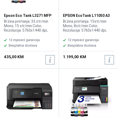
Epson Eco Tank L3271 MFP
EPSON EcoTank L11050 A3
Wireless Printer
MFP printer
Brzina printanja: 33 str/min
Brzina printanja: 15str/min
Mono, 15 str/min Color,
Mono, 8str/min Color,
Rezolucija: 5760x1440 dpi,
Rezolucija: 5760x1440 dpi,
Funkcije: Printer, Kopir, Skener,
Funkcije: Printer, Kopir, Skener,
Kompatibilno sa EPSON tinta
Kompatibilno sa EPSON tinta
12 mjeseci garancija
12 mjeseci garancija
103 EcoTank Black, 103
103
Besplatna dostava
Besplatna dostava
EcoTank Cyan, 103 EcoTank
Magenta, 103 EcoTank Yellow
435,00 KM
1.199,00 KM