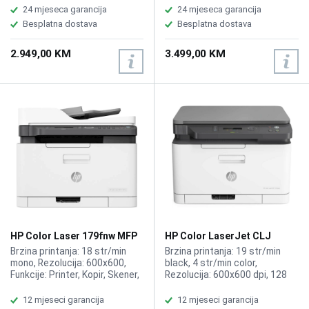
EPSON tinta T40D140 Black,
EPSON tinta T41R5 Black,
24 mjeseca garancija
24 mjeseca garancija
T40D240 Cyan, T40D340
T41F5 Photo Black, T41R2
Besplatna dostava
Besplatna dostava
Magenta, T40D440 Yellow,
Cyan, T41R3 Magenta, T41R4
Yellow
2.949,00 KM
3.499,00 KM
HP Color Laser 179fnw MFP
HP Color LaserJet CLJ
printer 4ZB97A
M178nw MFP printer 4ZB96A
Brzina printanja: 18 str/min
Brzina printanja: 19 str/min
mono, Rezolucija: 600x600,
black, 4 str/min color,
Funkcije: Printer, Kopir, Skener,
Rezolucija: 600x600 dpi, 128
Fax, ADF
MB, Funkcije: Printer, Kopir,
Skener, Format: A4, A5, A6,
12 mjeseci garancija
12 mjeseci garancija