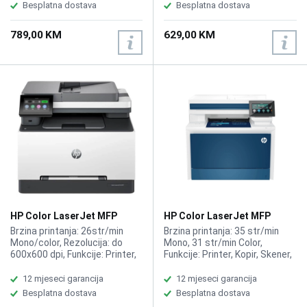
Povezivost: USB 2.0, LAN,
Besplatna dostava
Besplatna dostava
Wireless, Duplex manual,
Mjesečni ciklus: 20.000 str.,
789,00 KM
629,00 KM
Toner: HP 116A Original Laser
Toner Cartridges (black
~1000 pages/color ~700
pages),Tip skenera Senzor za
prepoznavanje slike (CIS),
opcije ladica
HP Color LaserJet MFP
HP Color LaserJet MFP
3303fdw 499M8A
4303fdw
Brzina printanja: 26str/min
Brzina printanja: 35 str/min
Mono/color, Rezolucija: do
Mono, 31 str/min Color,
600x600 dpi, Funkcije: Printer,
Funkcije: Printer, Kopir, Skener,
Kopir, Skener, Fax, ADF, Duplex
Fax, ADF-50 stranica, Duplex,
LAN, WiFi, Kompatibilno sa HP
12 mjeseci garancija
12 mjeseci garancija
HP 230A
Besplatna dostava
Besplatna dostava