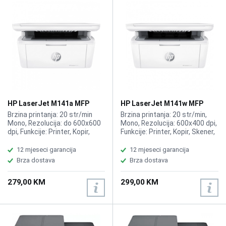
HP LaserJet M141a MFP
HP LaserJet M141w MFP
Printer 7MD73A
Wireless Printer 7MD74A
Brzina printanja: 20 str/min
Brzina printanja: 20 str/min,
Mono, Rezolucija: do 600x600
Mono, Rezolucija: 600x400 dpi,
dpi, Funkcije: Printer, Kopir,
Funkcije: Printer, Kopir, Skener,
Skener, Kompatibilno sa HP
Kompatibilno sa toner 150A
toner 150A W1500A, BLACK
W1500A, BLACK
12 mjeseci garancija
12 mjeseci garancija
Brza dostava
Brza dostava
279,00 KM
299,00 KM