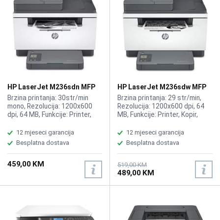
HP LaserJet M236sdn MFP
HP LaserJet M236sdw MFP
printer 9YG08A
printer 9YG09A
Brzina printanja: 30str/min
Brzina printanja: 29 str/min,
mono, Rezolucija: 1200x600
Rezolucija: 1200x600 dpi, 64
dpi, 64 MB, Funkcije: Printer,
MB, Funkcije: Printer, Kopir,
Kopir, Skener, ADF,
Skener, ADF, Duplex,
Kompatibilno sa HP toner
Kompatibilno sa HP Toner,
12 mjeseci garancija
12 mjeseci garancija
W1360A Black 136A
W1360A Black 136A
Besplatna dostava
Besplatna dostava
459,00 KM
519,00 KM
489,00 KM