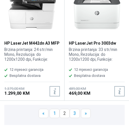
HP LaserJet M442dn A3 MFP
HP LaserJet Pro 3003dw
printer 8AF71A
Printer
Brzina printanja: 24 str/min
Brzina printanja: 33 str/min
Mono, Rezolucija: do
Mono, Rezolucija: do
1200x1200 dpi, Funkcije:
1200x1200 dpi, Funkcije:
Printer, Kopir, Skener,
Printer, Kompatibilno sa HP
Kompatibilno sa HP toner
toner HP 145A W1450A,HP
12 mjeseci garancija
12 mjeseci garancija
335A W1335A, 335X W1335X,
145X W1450X
Besplatna dostava
Besplatna dostava
BLACK
1.379,00 KM
489,00 KM
1.299,00 KM
469,00 KM
«
1
2
3
»