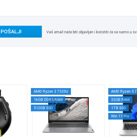
POŠALJI
Vaš email neće biti objavljen i koristiti će se samo u
AMD Ryzen 3 7320U
AMD Ryzen 5 
16GB DDR5 RAM
32GB RAM
512GB SSD
1TB SSD
Win 11 Pro