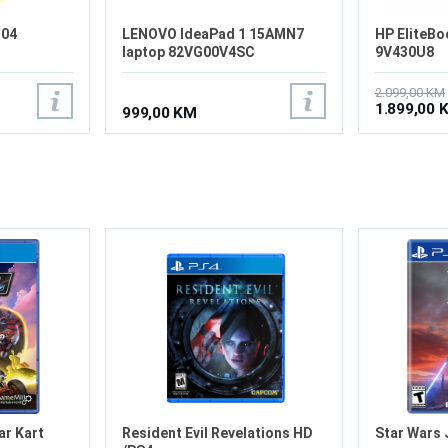
-04
LENOVO IdeaPad 1 15AMN7
HP EliteBo
laptop 82VG00V4SC
9V430U8
2.099,00 KM
1.899,00 
999,00 KM
ar Kart
Resident Evil Revelations HD
Star Wars 