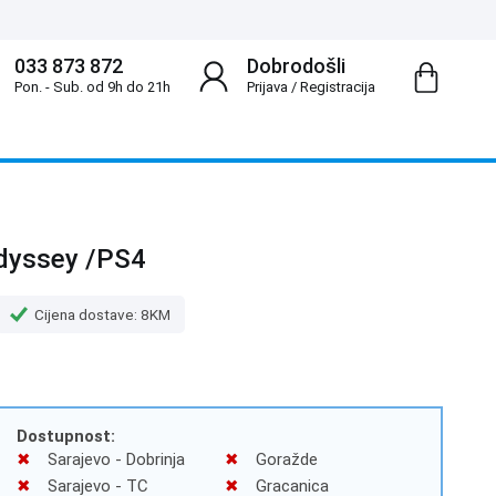
033 873 872
Dobrodošli
Pon. - Sub. od 9h do 21h
Prijava
/
Registracija
dyssey /PS4
Cijena dostave: 8KM
Dostupnost:
Sarajevo - Dobrinja
Goražde
Sarajevo - TC
Gracanica