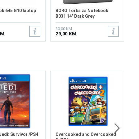
ok 645 G10 laptop
BORG Torba za Notebook
B031 14" Dark Grey
30,00 KM
KM
29,00 KM
Re
Za
Su
Ga
5
Jedi: Survivor /PS4
Overcooked and Overcooked