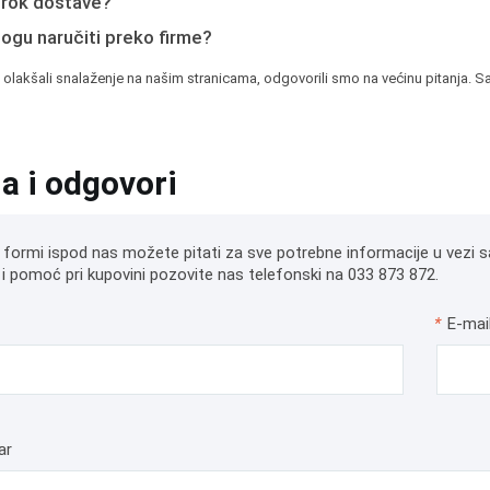
e rok dostave?
mogu naručiti preko firme?
 olakšali snalaženje na našim stranicama, odgovorili smo na većinu pitanja. Sa
ja i odgovori
 formi ispod nas možete pitati za sve potrebne informacije u vezi s
i pomoć pri kupovini pozovite nas telefonski na 033 873 872.
*
E-mai
ar