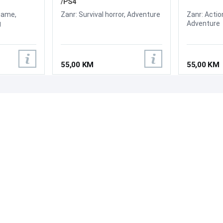
/PS4
Game,
Zanr: Survival horror, Adventure
Zanr: Acti
g
Adventure
55,00 KM
55,00 KM
PODRŠKA
PRATI NAS
Česta pitanja?
Reklamacije i povrati
Servis