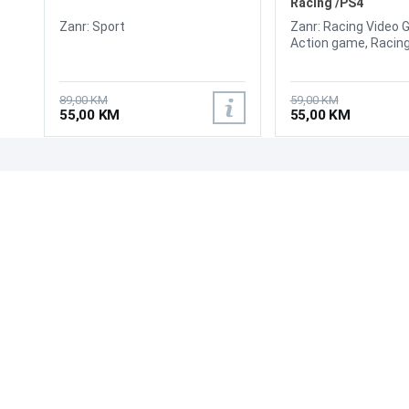
Racing /PS4
Zanr: Sport
Zanr: Racing Video 
Action game, Racin
89,00 KM
59,00 KM
55,00 KM
55,00 KM
UPOZNAJTE NAS
POSLOVANJE
O nama
Uslovi poslovanja
Prodajna mjesta
Načini plaćanja
Kontaktirajte nas
Sigurnost plaćanja
Zašto kupiti od nas?
Načini dostave
NAČINI PLAĆANJA