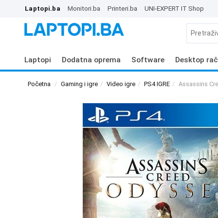
Laptopi.ba
Monitori.ba
Printeri.ba
UNI-EXPERT IT Shop
Laptopi
Dodatna oprema
Software
Desktop rač
Početna
Gaming i igre
Video igre
PS4 IGRE
Assassins Cr