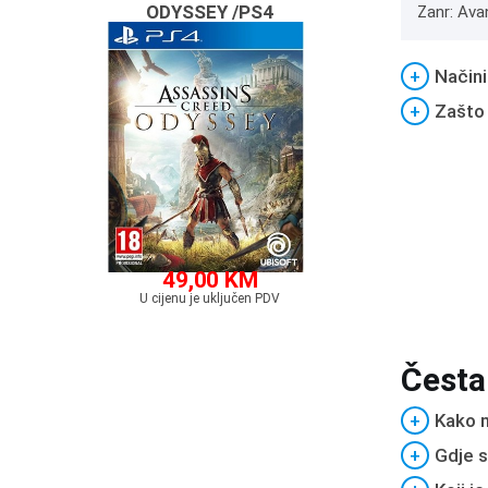
ODYSSEY /PS4
Zanr: Ava
+
Načini
+
Zašto
49,00 KM
U cijenu je uključen PDV
Česta
+
Kako m
+
Gdje s