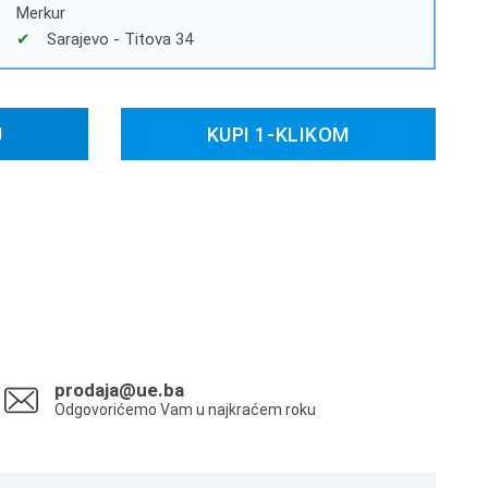
Merkur
Sarajevo - Titova 34
U
KUPI 1-KLIKOM
prodaja@ue.ba
Odgovorićemo Vam u najkraćem roku