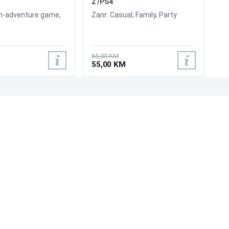
2 /PS4
on-adventure game,
Zanr: Casual, Family, Party
65,00 KM
55,00 KM
UNI-EXPERT D.O.O.
Adresa: Branislava Nušića 162, Sarajevo, 71000, BiH
Kontakt: 033 873 872
Email: prodaja@laptopi.ba
ID: 4245018500008
PDV: 245018500008