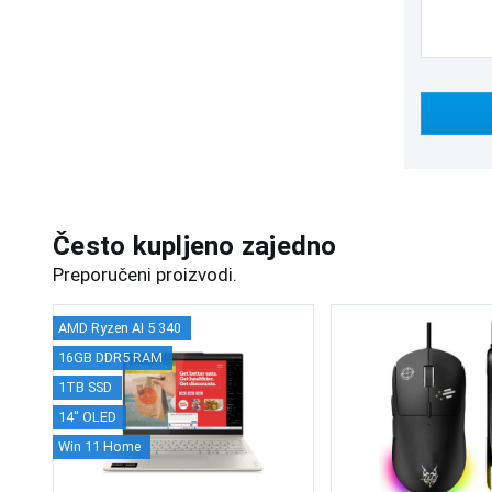
Često kupljeno zajedno
Preporučeni proizvodi.
AMD Ryzen AI 5 340
16GB DDR5 RAM
1TB SSD
14" OLED
Win 11 Home