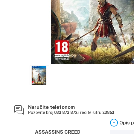
Naručite telefonom
Pozovite broj
033 873 872
i recite šifru
23863
−
Opis p
ASSASSINS CREED