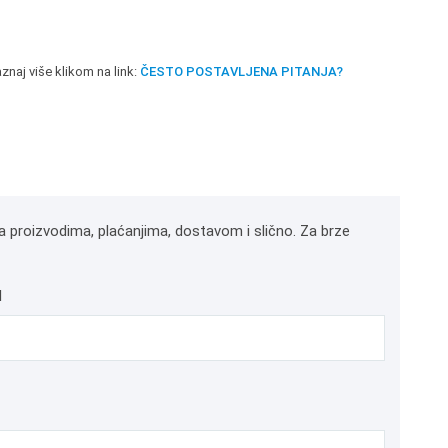
znaj više klikom na link:
ČESTO POSTAVLJENA PITANJA?
a proizvodima, plaćanjima, dostavom i slično. Za brze
l