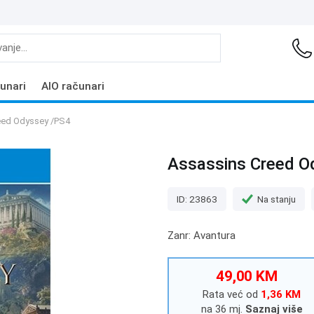
unari
AIO računari
eed Odyssey /PS4
Assassins Creed O
ID: 23863
Na stanju
Zanr: Avantura
49,00 KM
Rata već od
1,36 KM
na 36 mj.
Saznaj više