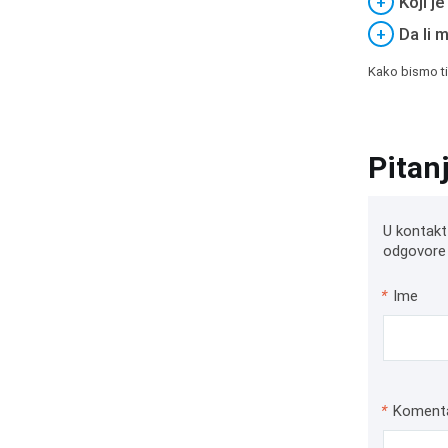
+
Koji j
+
Da li 
Kako bismo ti
Pitan
U kontakt
odgovore 
*
Ime
*
Koment