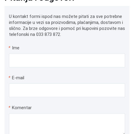
U kontakt formi ispod nas možete pitati za sve potrebne
informacije u vezi sa proizvodima, plaćanjima, dostavom i
slično. Za brze odgovore i pomoć pri kupovini pozovite nas
telefonski na 033 873 872.
*
Ime
*
E-mail
*
Komentar