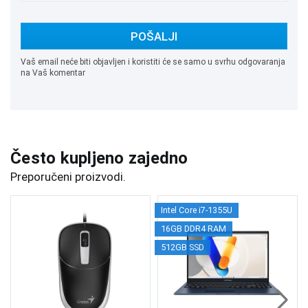
POŠALJI
Vaš email neće biti objavljen i koristiti će se samo u svrhu odgovaranja
na Vaš komentar
Često kupljeno zajedno
Preporučeni proizvodi.
Intel Core i7-1355U
16GB DDR4 RAM
512GB SSD