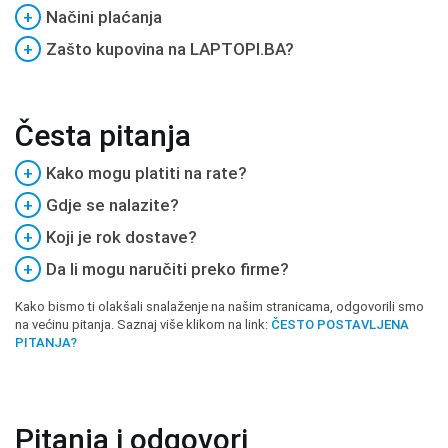
+
Načini plaćanja
+
Zašto kupovina na LAPTOPI.BA?
Česta pitanja
+
Kako mogu platiti na rate?
+
Gdje se nalazite?
+
Koji je rok dostave?
+
Da li mogu naručiti preko firme?
Kako bismo ti olakšali snalaženje na našim stranicama, odgovorili smo
na većinu pitanja. Saznaj više klikom na link:
ČESTO POSTAVLJENA
PITANJA?
Pitanja i odgovori