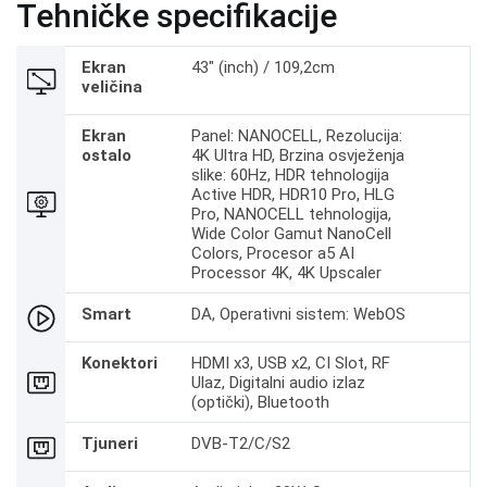
Tehničke specifikacije
Ekran
43" (inch) / 109,2cm
veličina
Ekran
Panel: NANOCELL, Rezolucija:
ostalo
4K Ultra HD, Brzina osvježenja
slike: 60Hz, HDR tehnologija
Active HDR, HDR10 Pro, HLG
Pro, NANOCELL tehnologija,
Wide Color Gamut NanoCell
Colors, Procesor a5 AI
Processor 4K, 4K Upscaler
Smart
DA, Operativni sistem: WebOS
Konektori
HDMI x3, USB x2, CI Slot, RF
Ulaz, Digitalni audio izlaz
(optički), Bluetooth
Tjuneri
DVB-T2/C/S2