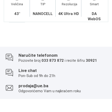
Veličina
TIP
Rezolucija
Smart
43"
NANOCELL
4K Ultra HD
DA
WebOS
Naručite telefonom
Pozovite broj
033 873 872
i recite šifru
30921
Live chat
Pon-Sub od 9h do 21h
prodaja@ue.ba
Odgovorićemo Vam u najkraćem roku