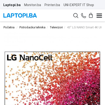
Laptopi.ba
Monitori.ba
Printeri.ba
UNI-EXPERT IT Shop
Početna
Potrošacka tehnika
Televizori
43" LG NANO Smart 4K UH