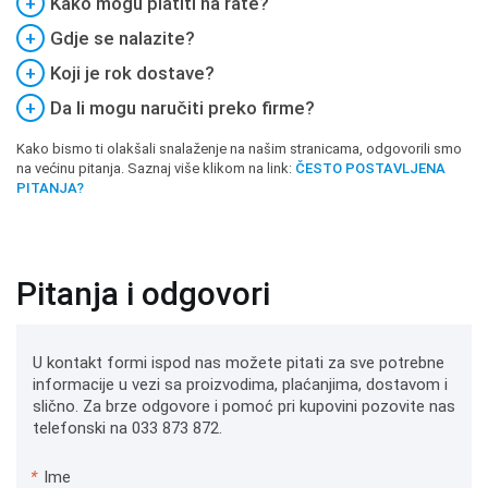
+
Kako mogu platiti na rate?
+
Gdje se nalazite?
+
Koji je rok dostave?
+
Da li mogu naručiti preko firme?
Kako bismo ti olakšali snalaženje na našim stranicama, odgovorili smo
na većinu pitanja. Saznaj više klikom na link:
ČESTO POSTAVLJENA
PITANJA?
Pitanja i odgovori
U kontakt formi ispod nas možete pitati za sve potrebne
informacije u vezi sa proizvodima, plaćanjima, dostavom i
slično. Za brze odgovore i pomoć pri kupovini pozovite nas
telefonski na 033 873 872.
*
Ime