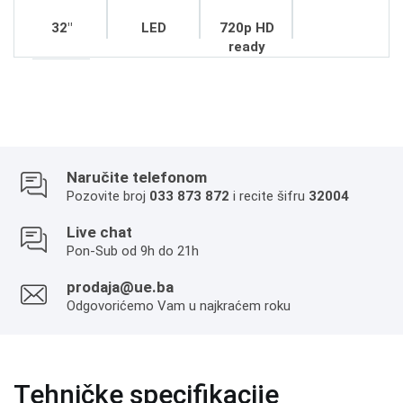
32"
LED
720p HD
ready
Naručite telefonom
Pozovite broj
033 873 872
i recite šifru
32004
Live chat
Pon-Sub od 9h do 21h
prodaja@ue.ba
Odgovorićemo Vam u najkraćem roku
Tehničke specifikacije