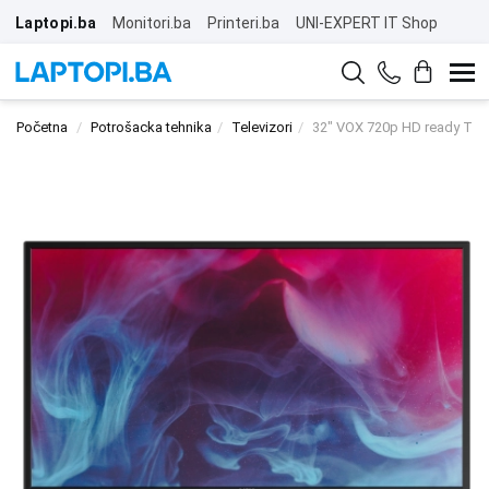
Laptopi.ba
Monitori.ba
Printeri.ba
UNI-EXPERT IT Shop
Početna
Potrošacka tehnika
Televizori
32" VOX 720p HD ready TV