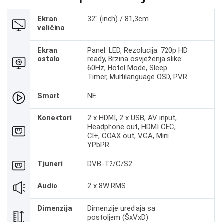
Ekran
32" (inch) / 81,3cm
veličina
Ekran
Panel: LED, Rezolucija: 720p HD
ostalo
ready, Brzina osvježenja slike:
60Hz, Hotel Mode, Sleep
Timer, Multilanguage OSD, PVR
Smart
NE
Konektori
2 x HDMI, 2 x USB, AV input,
Headphone out, HDMI CEC,
Cl+, COAX out, VGA, Mini
YPbPR
Tjuneri
DVB-T2/C/S2
Audio
2 x 8W RMS
Dimenzija
Dimenzije uređaja sa
postoljem (ŠxVxD)