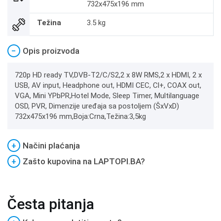
732x475x196 mm
Težina
3.5 kg
−
Opis proizvoda
720p HD ready TV,DVB-T2/C/S2,2 x 8W RMS,2 x HDMI, 2 x
USB, AV input, Headphone out, HDMI CEC, Cl+, COAX out,
VGA, Mini YPbPR,Hotel Mode, Sleep Timer, Multilanguage
OSD, PVR, Dimenzije uređaja sa postoljem (ŠxVxD)
732x475x196 mm,Boja:Crna,Težina:3,5kg
+
Načini plaćanja
+
Zašto kupovina na LAPTOPI.BA?
Česta pitanja