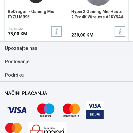
ReDragon - Gaming Miš
HyperX Gaming Miš Haste
FYZU M995
2 Pro4K Wireless A1KY5AA
79,00 KM
75,00 KM
239,00 KM
Upoznajte nas
Poslovanje
Podrška
NAČINI PLAĆANJA